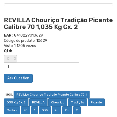
REVILLA Chouriço Tradição Picante
Calibre 70 1,035 Kg Cx. 2
EAN :
8410229010629
Código do produto:
10629
Visto
1205 vezes
Qtd:
Ask Question
Tags:
REVILLA Chouriço Tradição Picante Calibre 70 1
035 Kg Cx. 2
REVILLA
Chouriço
Tradição
Picante
Calibre
70
1
035
Kg
Cx.
2