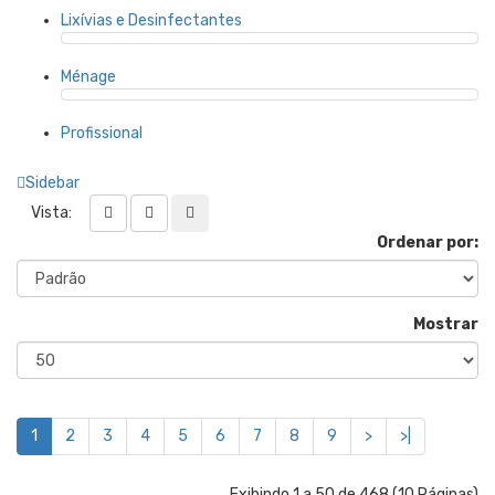
Lixívias e Desinfectantes
Ménage
Profissional
Sidebar
Vista:
Ordenar por:
Mostrar
1
2
3
4
5
6
7
8
9
>
>|
Exibindo 1 a 50 de 468 (10 Páginas)