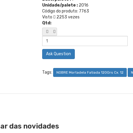
Unidade/palete :
2016
Código do produto:
7763
Visto
2253 vezes
Qtd:
Ask Question
Tags:
NOBRE Mortadela Fatiada 120Grs Cx. 12
par das novidades