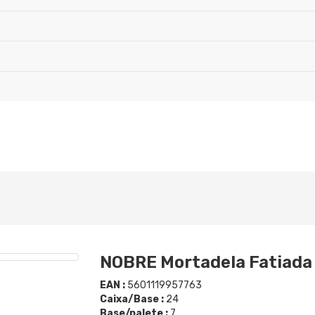
NOBRE Mortadela Fatiada 
EAN :
5601119957763
Caixa/Base :
24
Base/palete :
7