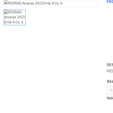
PE
DE
PED
Qtd
Val