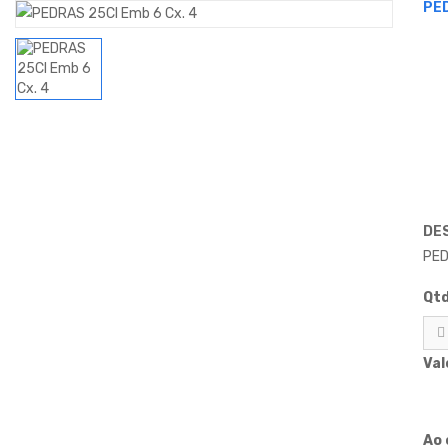
PED
DE
PED
Qtd
Val
Ao 